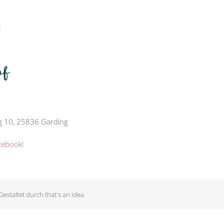
eg 10, 25836 Garding
cebook!
 Gestaltet durch
that's an idea