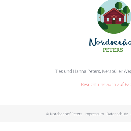
Ties und Hanna Peters, Iversbüller W
Besucht uns auch auf Fa
© Nordseehof Peters ·
Impressum
·
Datenschutz
·